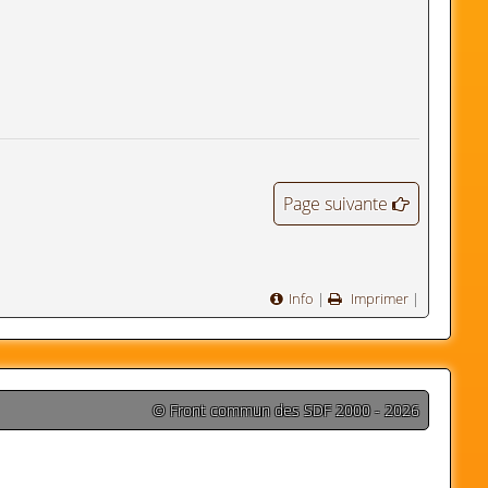
Page suivante
Info
|
Imprimer
|
© Front commun des SDF 2000 - 2026