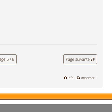
age 6 / 8
Page suivante
Info
|
Imprimer
|