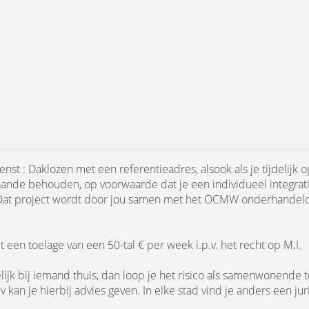
nst : Daklozen met een referentieadres, alsook als je tijdelijk 
staande behouden, op voorwaarde dat je een individueel integra
Dat project wordt door jou samen met het OCMW onderhandeld e
een toelage van een 50-tal € per week i.p.v. het recht op M.I.
lijk bij iemand thuis, dan loop je het risico als samenwonende
kan je hierbij advies geven. In elke stad vind je anders een juri